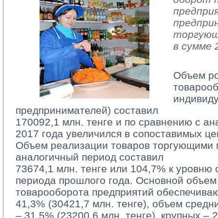
предпри
предпри
торгующ
в сумме 
Объем р
товарооб
индивид
предпринимателей) составил
170092,1 млн. тенге и по сравнению с а
2017 года увеличился в сопоставимых це
Объем реализации товаров торгующими п
аналогичный период составил
73674,1 млн. тенге или 104,7% к уровню 
периода прошлого года. Основной объем
товарооборота предприятий обеспечива
41,3% (30421,7 млн. тенге), объем средн
– 31,5% (23200,6 млн. тенге), крупных – 