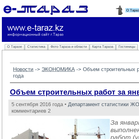
О Тара
О Таразе
Статистика
Фото Тараза и области
Карта Тараза
Гостиницы
Новости
-> 
ЭКОНОМИКА
-> 
Объем строительных р
года
Объем строительных работ за ян
5 сентября 2016 года •
Департамент статистики Ж
комментариев 2
За январ
выполне
работ (у