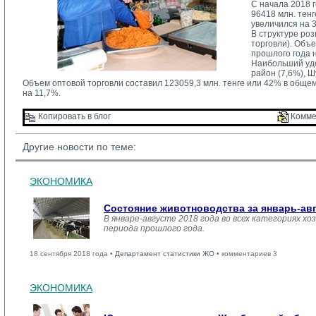
С начала 2018 
96418 млн. тен
увеличился на 
В структуре ро
торговли). Объ
прошлого года 
Наибольший уде
район (7,6%), Ш
Объем оптовой торговли составил 123059,3 млн. тенге или 42% в обще
на 11,7%.
Копировать в блог 
Комме
Другие новости по теме:
ЭКОНОМИКА
Состояние животноводства за январь-ав
В январе-августе 2018 года во всех категориях хо
периода прошлого года.
18 сентября 2018 года •
Департамент статистики ЖО
• комментариев 3
ЭКОНОМИКА