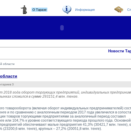
О Таразе
Информация
Сп
Новости Та
ой области
 области
нтариев 3
ст 2018 года оборот торгующих предприятий, индивидуальных предприним
ынках сложился в сумме 293151,4 млн. тенге.
го товарооборота (включая оборот индивидуальных предпринимателей) сос
тенге и по сравнению с аналогичным периодом 2017 года увеличился в сопост
ии товаров торгующими предприятиями за аналогичный период составил 
енге или 104,7% к уровню соответствующего периода прошлого года. Основной
предприятий обеспечивают малые предприятия 41,3% (30421,7 млн. тенге),
% (23200,6 млн. тенге), крупных – 27,2% (20051,8 млн. тенге).