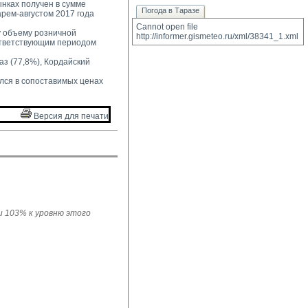
нках получен в сумме 
Погода в Таразе
арем-августом 2017 года
Cannot open file 
 объему розничной 
http://informer.gismeteo.ru/xml/38341_1.xml
ответствующим периодом
з (77,8%), Кордайский 
лся в сопоставимых ценах 
Версия для печати 
ли 103% к уровню этого