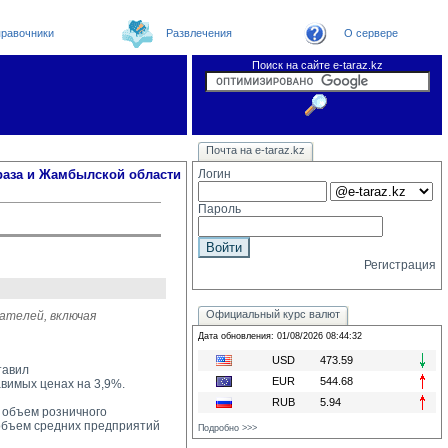
равочники
Развлечения
О сервере
Поиск на сайте e-taraz.kz
Новости
Новости e-taraz
Телефоный справочник
Видеоконференция
Почта на e-taraz.kz
Погода в Таразе
Замечания и предложения
Чат
Организации
Форум
Курсы валют
Web
раза и Жамбылской области
Логин
Пароль
Регистрация
Официальный курс валют
ателей, включая
Дата обновления: 01/08/2026 08:44:32
USD
473.59
тавил
EUR
544.68
авимых ценах на 3,9%.
RUB
5.94
 объем розничного 
 объем средних предприятий
Подробно >>>