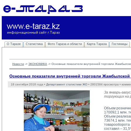
О Таразе
Статистика
Фото Тараза и области
Карта Тараза
Гостиницы
Новости
-> 
ЭКОНОМИКА
-> 
Основные показатели внутренней торговли Жамбылск
Основные показатели внутренней торговли Жамбылской
18 сентября 2018 года •
Департамент статистики ЖО
• 2801584 просмотра • комме
За январь-авгу
торгующих на р
Объем рознично
170092,1 млн. 
Объем реализац
73674,1 млн. т
товарооборота 
составил – 31,5