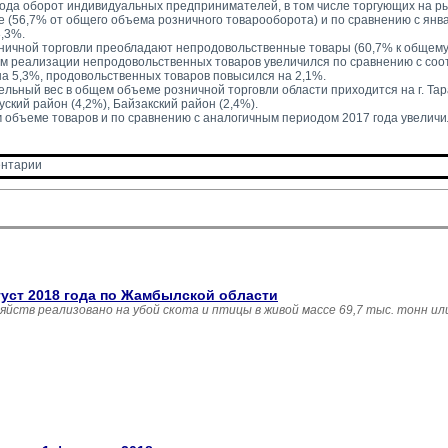
года оборот индивидуальных предпринимателей, в том числе торгующих на ры
ге (56,7% от общего объема розничного товарооборота) и по сравнению с янв
3,3%.
зничной торговли преобладают непродовольственные товары (60,7% к общему
ем реализации непродовольственных товаров увеличился по сравнению с со
на 5,3%, продовольственных товаров повысился на 2,1%.
льный вес в общем объеме розничной торговли области приходится на г. Тара
уский район (4,2%), Байзакский район (2,4%).
м объеме товаров и по сравнению с аналогичным периодом 2017 года увеличи
нтарии 
густ 2018 года по Жамбылской области
зяйств реализовано на убой скота и птицы в живой массе 69,7 тыс. тонн и