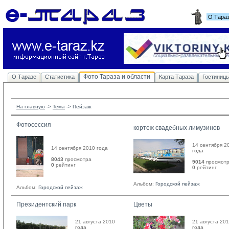
О Тара
Фото Тараза и области
О Таразе
Статистика
Карта Тараза
Гостиниц
На главную
-> 
Тема
-> 
Пейзаж
Фотосессия
кортеж свадебных лимузинов
14 сентября 2
14 сентября 2010 года
года
8043
просмотра
9014
просмот
0
рейтинг 
0
рейтинг 
Альбом:
Городской пейзаж
Альбом:
Городской пейзаж
Президентский парк
Цветы
21 августа 2010
21 августа 20
года
года