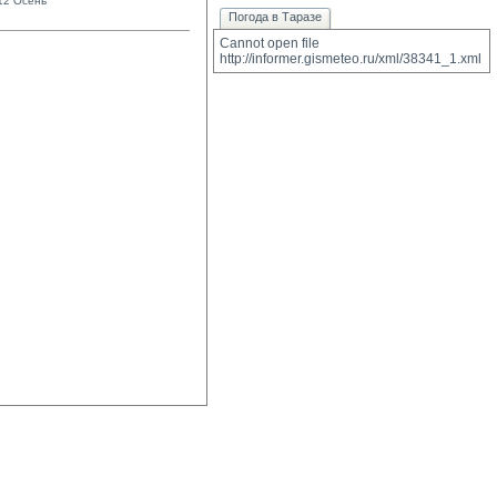
12 Осень
Погода в Таразе
Cannot open file 
http://informer.gismeteo.ru/xml/38341_1.xml