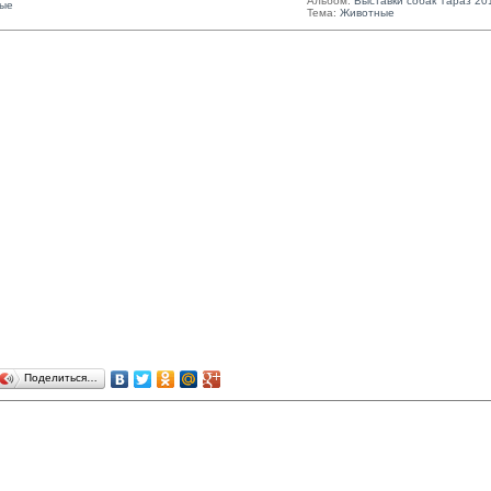
Альбом:
Выставки собак Тараз 20
ые
Тема:
Животные
Поделиться…