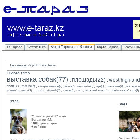
Фото Тараза и области
О Таразе
Статистика
Карта Тараза
Гостиниц
На главную
-> 
jack russel terrier
Облако тэгов
выставка собак(77)
площадь(22)
west highland 
,
,
,
,
,
,
,
,
,
chat(10)
толе би(7)
коммунистическая(7)
аллея(7)
казыбек би(7)
парк(6)
химпоселок(4)
jack russel te
,
,
,
,
,
,
,
ущелье(1)
коксай(1)
тараз(1)
айтеке би(1)
каньон(1)
гаи(1)
областной акимат(1)
жамбылская область(1)
3738
3841
21 сентября 2012 года
Богданов М.М. 
1606
просмотров
0
рейтинг 
Альбом:
Выст