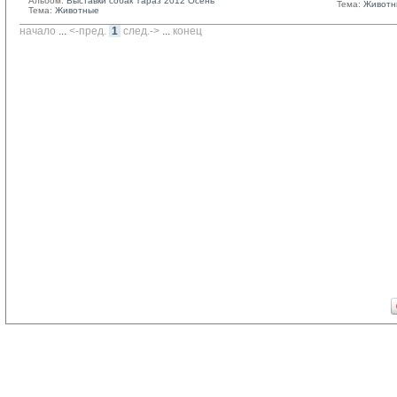
Альбом:
Выставки собак Тараз 2012 Осень
Тема:
Животн
Тема:
Животные
начало
... 
<-пред.
1
след.->
... 
конец