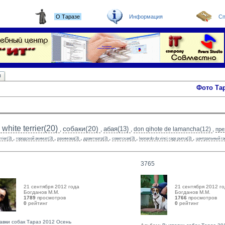
О Таразе
Информация
Сп
ы
Фото Та
white terrier(20)
собаки(20)
абая(13)
,
,
,
don qihote de lamancha(12)
,
пре
,
,
,
,
,
,
rrier(3)
городской акимат(3)
рахимова(3)
драмтеатр(3)
советская(3)
leonardo da vinci rags puma(3)
центральный га
3765
21 сентября 2012 года
21 сентября 2012 г
Богданов М.М. 
Богданов М.М. 
1789
просмотров
1766
просмотров
0
рейтинг 
0
рейтинг 
авки собак Тараз 2012 Осень