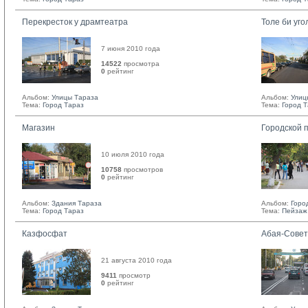
Перекресток у драмтеатра
Толе би уго
7 июня 2010 года
14522
просмотра
0
рейтинг 
Альбом:
Улицы Тараза
Альбом:
Улиц
Тема:
Город Тараз
Тема:
Город 
Магазин
Городской 
10 июля 2010 года
10758
просмотров
0
рейтинг 
Альбом:
Здания Тараза
Альбом:
Горо
Тема:
Город Тараз
Тема:
Пейзаж
Казфосфат
Абая-Совет
21 августа 2010 года
9411
просмотр
0
рейтинг 