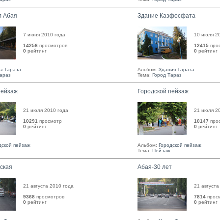
л Абая
Здание Казфосфата
7 июня 2010 года
10 июля 2
14256
просмотров
12415
про
0
рейтинг 
0
рейтинг 
ы Тараза
Альбом:
Здания Тараза
Тараз
Тема:
Город Тараз
пейзаж
Городской пейзаж
21 июля 2010 года
21 июля 2
10291
просмотр
10147
про
0
рейтинг 
0
рейтинг 
дской пейзаж
Альбом:
Городской пейзаж
Тема:
Пейзаж
ская
Абая-30 лет
21 августа 2010 года
21 августа
9368
просмотров
7814
прос
0
рейтинг 
0
рейтинг 