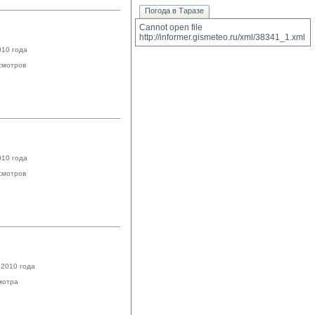
Погода в Таразе
Cannot open file 
http://informer.gismeteo.ru/xml/38341_1.xml
010 года
смотров
010 года
смотров
 2010 года
мотра