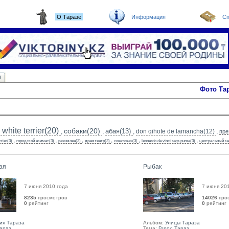
О Таразе
Информация
Сп
ы
Фото Та
white terrier(20)
собаки(20)
абая(13)
,
,
,
don qihote de lamancha(12)
,
пре
,
,
,
,
,
,
rrier(3)
городской акимат(3)
рахимова(3)
драмтеатр(3)
советская(3)
leonardo da vinci rags puma(3)
центральный га
ая
Рыбак
7 июня 2010 года
7 июня 20
8235
просмотров
14026
про
0
рейтинг 
0
рейтинг 
ия Тараза
Альбом:
Улицы Тараза
Тараз
Тема:
Город Тараз