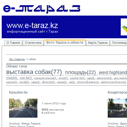
Фото Тараза и области
О Таразе
Статистика
Карта Тараза
Гостиниц
На главную
-> 
абая
Облако тэгов
выставка собак(77)
площадь(22)
west highland 
,
,
,
,
,
,
,
,
,
chat(10)
толе би(7)
коммунистическая(7)
аллея(7)
казыбек би(7)
парк(6)
химпоселок(4)
jack russel te
,
,
,
,
,
,
,
ущелье(1)
коксай(1)
тараз(1)
айтеке би(1)
каньон(1)
гаи(1)
областной акимат(1)
жамбылская область(1)
Казыбек би
Кондитерск
7 июня 2010 года
9553
просмотра
0
рейтинг 
Альбом:
Улицы Тараза
Альбом:
Здан
Тема:
Город Тараз
Тема:
Город 