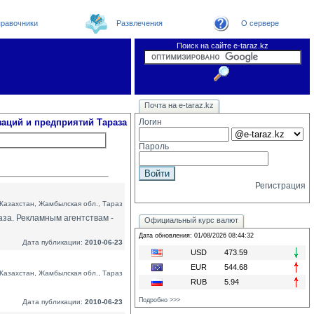
равочники
Развлечения
О сервере
Поиск на сайте e-taraz.kz
Организации
Новости
Телефоный справочник
Видеоконференция
Новости e-taraz
Почта на e-taraz.kz
Погода в Таразе
Замечания и предложения
Чат
Форум
Курсы валют
We
заций и предприятий Тараза
Логин
Пароль
Регистрация
Казахстан, Жамбылская обл., Тараз
аза. Рекламным агентствам -
Официальный курс валют
Дата обновления: 01/08/2026 08:44:32
Дата публикации:
2010-06-23
USD
473.59
EUR
544.68
Казахстан, Жамбылская обл., Тараз
RUB
5.94
Подробно >>>
Дата публикации:
2010-06-23