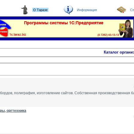
О Таразе
Информация
Сп
Каталог органи
бордов, полиграфия, изготовление сайтов. Собственная производственная б
ы, оргтехника