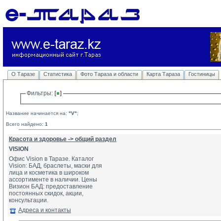
О Таразе
Статистика
Фото Тараза и области
Карта Тараза
Гостиницы
Фильтры: 
Название начинается на:
"V"
;
Всего найдено:
1
Красота и здоровье -> общий раздел
VISION
Офис Vision в Таразе. Каталог
Vision: БАД, браслеты, маски для 
лица и косметика в широком 
ассортименте в наличии. Цены 
Визион БАД: предоставление 
постоянных скидок, акции, 
консультации.
Адреса и контакты