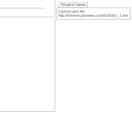
Погода в Таразе
Cannot open file 
http://informer.gismeteo.ru/xml/38341_1.xml