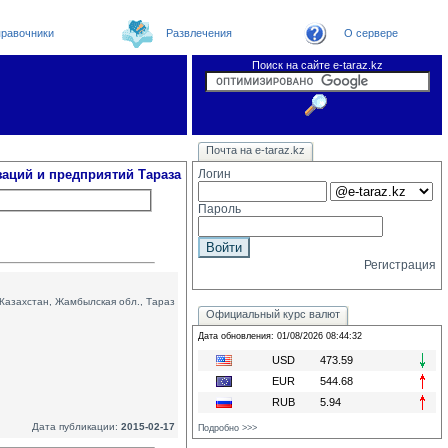
равочники
Развлечения
О сервере
Поиск на сайте e-taraz.kz
Организации
Новости
Телефоный справочник
Видеоконференция
Новости e-taraz
Почта на e-taraz.kz
Погода в Таразе
Замечания и предложения
Чат
Форум
Курсы валют
We
заций и предприятий Тараза
Логин
Пароль
Регистрация
Казахстан, Жамбылская обл., Тараз
Официальный курс валют
Дата обновления: 01/08/2026 08:44:32
USD
473.59
EUR
544.68
RUB
5.94
Дата публикации:
2015-02-17
Подробно >>>