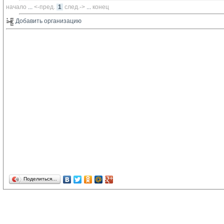
начало
... 
<-пред.
1
след.->
... 
конец
Добавить организацию 
Поделиться…