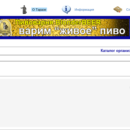
О Таразе
Информация
Сп
Каталог органи