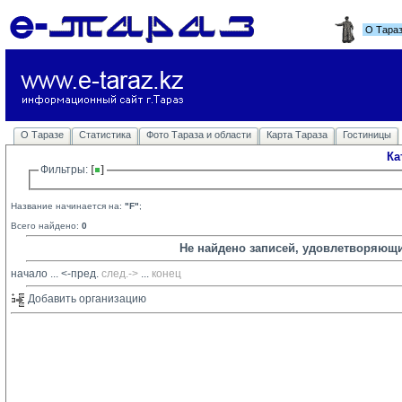
О Тара
О Таразе
Статистика
Фото Тараза и области
Карта Тараза
Гостиницы
Ка
Фильтры: 
Название начинается на:
"F"
;
Всего найдено:
0
Не найдено записей, удовлетворяющ
начало
... 
<-пред.
след.->
... 
конец
Добавить организацию 