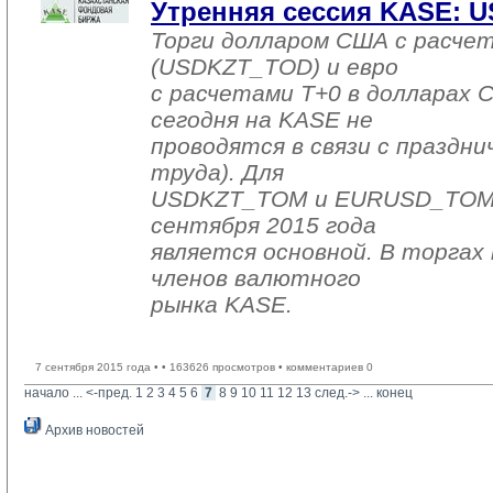
Утренняя сессия KASE: US
Торги долларом США с расчет
(USDKZT_TOD) и евро
с расчетами T+0 в долларах
сегодня на KASE не
проводятся в связи с праздни
труда). Для
USDKZT_TOM и EURUSD_TOM д
сентября 2015 года
является основной. В торгах 
членов валютного
рынка KASE.
7 сентября 2015 года •
• 163626 просмотров • комментариев 0
начало
... 
<-пред.
1
2
3
4
5
6
7
8
9
10
11
12
13
след.->
... 
конец
Архив новостей