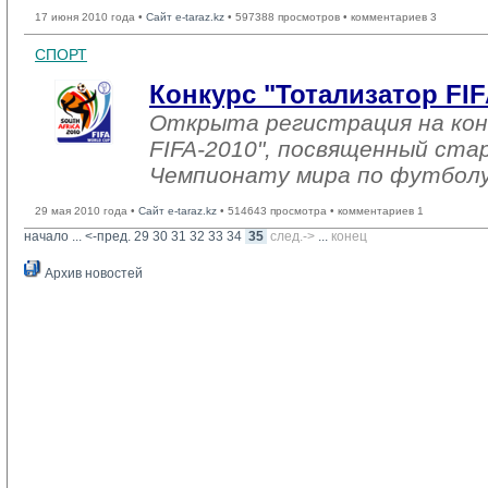
17 июня 2010 года •
Сайт e-taraz.kz
• 597388 просмотров • комментариев 3
СПОРТ
Конкурс "Тотализатор FIF
Открыта регистрация на кон
FIFA-2010", посвященный ст
Чемпионату мира по футболу
29 мая 2010 года •
Сайт e-taraz.kz
• 514643 просмотра • комментариев 1
начало
... 
<-пред.
29
30
31
32
33
34
35
след.->
... 
конец
Архив новостей