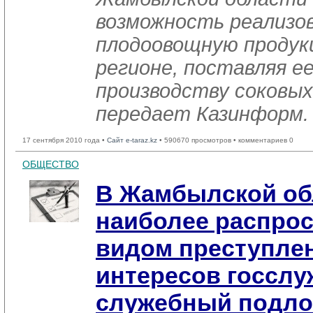
возможность реализо
плодоовощную продук
регионе, поставляя ее
производству соковы
передает Казинформ.
17 сентября 2010 года •
Сайт e-taraz.kz
• 590670 просмотров • комментариев 0
ОБЩЕСТВО
В Жамбылской об
наиболее распро
видом преступле
интересов госслу
служебный подло