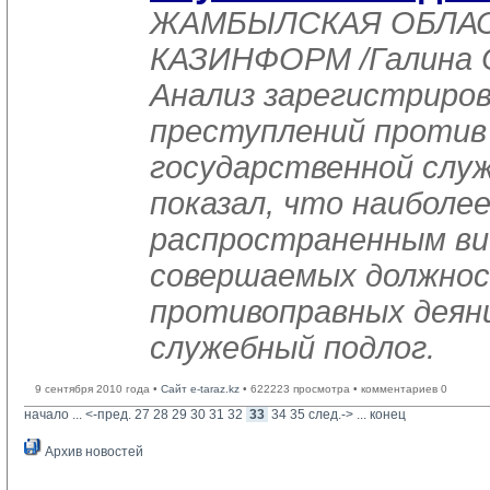
ЖАМБЫЛСКАЯ ОБЛАСТ
КАЗИНФОРМ /Галина С
Анализ зарегистриро
преступлений против
государственной служ
показал, что наиболе
распространенным в
совершаемых должно
противоправных деян
служебный подлог.
9 сентября 2010 года •
Сайт e-taraz.kz
• 622223 просмотра • комментариев 0
начало
... 
<-пред.
27
28
29
30
31
32
33
34
35
след.->
... 
конец
Архив новостей