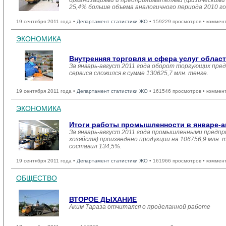
организациями и предпринимателями (физическими л
25,4% больше объема аналогичного периода 2010 го
19 сентября 2011 года •
Департамент статистики ЖО
• 159229 просмотров • коммен
ЭКОНОМИКА
Внутренняя торговля и сфера услуг облас
За январь-август 2011 года оборот торгующих пре
сервиса сложился в сумме 130625,7 млн. тенге.
19 сентября 2011 года •
Департамент статистики ЖО
• 161546 просмотров • коммен
ЭКОНОМИКА
Итоги работы промышленности в январе-ав
За январь-август 2011 года промышленными предпр
хозяйств) произведено продукции на 106756,9 млн. 
составил 134,5%.
19 сентября 2011 года •
Департамент статистики ЖО
• 161966 просмотров • коммен
ОБЩЕСТВО
ВТОРОЕ ДЫХАНИЕ
Аким Тараза отчитался о проделанной работе