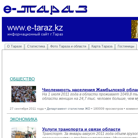
О Таразе
Статистика
Фото Тараза и области
Карта Тараза
Гостиницы
ОБЩЕСТВО
Численность населения Жамбылской облас
На 1 июля 2011 года в области проживает 1049,8 тыс.
области женщин на 24,7 тыс. человек больше, чем м
27 сентября 2011 года •
Департамент статистики ЖО
• 180009 просмотров • коммен
ЭКОНОМИКА
Услуги транспорта и связи области
Транспорт. За январь-август 2011 года объем гру