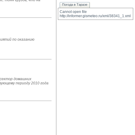
. тонн грузов, что на
Погода в Таразе
Cannot open file 
http://informer.gismeteo.ru/xml/38341_1.xml
риятий по оказанию
 сектор домашних
твующему периоду 2010 года