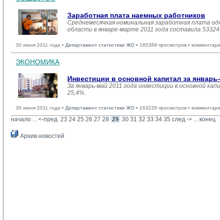
Заработная плата наемных работников
Среднемесячная номинальная заработная плата одн
области в январе-марте 2011 года составила 5332
30 июня 2011 года •
Департамент статистики ЖО
• 185389 просмотров • комментари
ЭКОНОМИКА
Инвестиции в основной капитал за январь–
За январь-май 2011 года инвестиции в основной кап
25,4%.
30 июня 2011 года •
Департамент статистики ЖО
• 163226 просмотров • комментари
начало
... 
<-пред.
23
24
25
26
27
28
29
30
31
32
33
34
35
след.->
... 
конец
Архив новостей