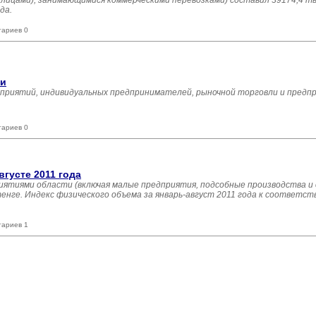
ицами), занимающимися коммерческими перевозками) составил 39174,4 тыс
да.
тариев 0
ти
дприятий, индивидуальных предпринимателей, рыночной торговли и предп
тариев 0
густе 2011 года
иятиями области (включая малые предприятия, подсобные производства и
тенге. Индекс физического объема за январь-август 2011 года к соответс
тариев 1