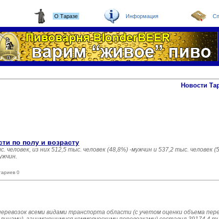
О Таразе
Информация
Сп
Новости Та
ти по полу и возрасту
 человек, из них 512,5 тыс. человек (48,8%) -мужчин и 537,2 тыс. человек (
ужчин.
тариев 0
зоперевозок всеми видами транспорта области (с учетом оценки объема п