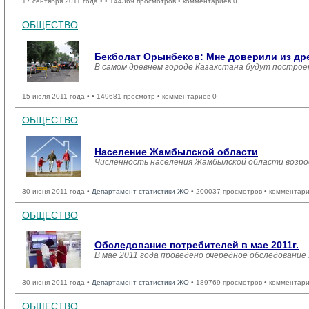
17 сентября 2011 года •
• 144369 просмотров • комментариев 0
ОБЩЕСТВО
Бекболат Орынбеков: Мне доверили из др
В самом древнем городе Казахстана будут построе
15 июля 2011 года •
• 149681 просмотр • комментариев 0
ОБЩЕСТВО
Население Жамбылской области
Численность населения Жамбылской области возросла
30 июня 2011 года •
Департамент статистики ЖО
• 200037 просмотров • комментари
ОБЩЕСТВО
Обследование потребителей в мае 2011г.
В мае 2011 года проведено очередное обследование
30 июня 2011 года •
Департамент статистики ЖО
• 189769 просмотров • комментари
ОБЩЕСТВО