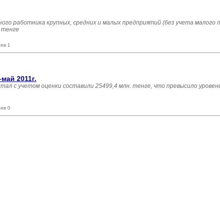
ого работника крупных, средних и малых предприятий (без учета малого
4 тенге
ев 1
май 2011г.
итал с учетом оценки составили 25499,4 млн. тенге, что превысило уровень
ев 0