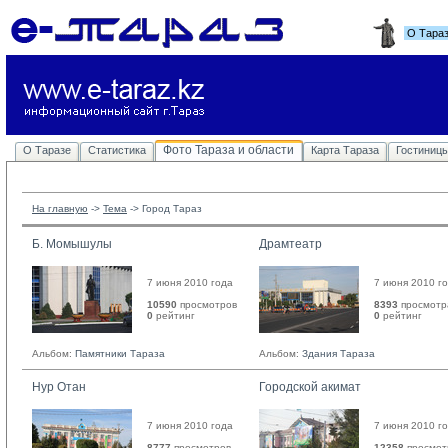
О Тара
Фото Тараза и области
О Таразе
Статистика
Карта Тараза
Гостиниц
На главную
-> 
Тема
-> 
Город Тараз
Б. Момышулы
Драмтеатр
7 июня 2010 года
7 июня 2010 г
10590
просмотров
8393
просмотр
0
рейтинг 
0
рейтинг 
Альбом:
Памятники Тараза
Альбом:
Здания Тараза
Нур Отан
Городской акимат
7 июня 2010 года
7 июня 2010 г
8777
просмотров
12358
просмот