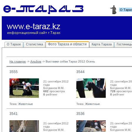
О Тара
Фото Тараза и области
О Таразе
Статистика
Карта Тараза
Гостиниц
На главную
-> 
Альбом
-> 
Выставки собак Тараз 2012 Осень
3555
3544
21 сентября 2012
21 сентября 2
года
года
Богданов М.М. 
Богданов М.М. 
682
просмотра
728
просмотро
0
рейтинг 
0
рейтинг 
Тема:
Животные
Тема:
Животные
3541
3536
21 сентября 2012
21 сентября 2
года
года
Богданов М.М. 
Богданов М.М. 