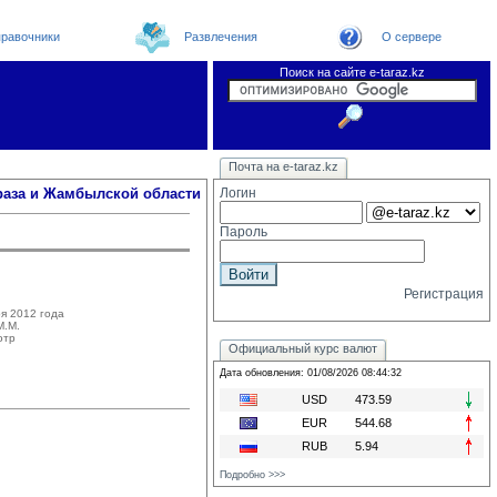
равочники
Развлечения
О сервере
Поиск на сайте e-taraz.kz
Новости
Телефоный справочник
Видеоконференция
Новости e-taraz
Почта на e-taraz.kz
Погода в Таразе
Замечания и предложения
Чат
Организации
Форум
Курсы валют
Web
раза и Жамбылской области
Логин
Пароль
Регистрация
я 2012 года
.М. 
отр
Официальный курс валют
Дата обновления: 01/08/2026 08:44:32
USD
473.59
EUR
544.68
RUB
5.94
Подробно >>>