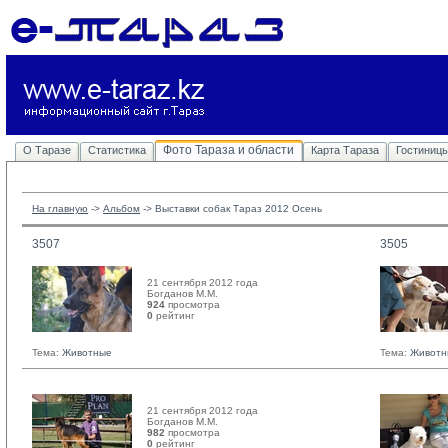
Фото Тараза и области
О Таразе
Статистика
Карта Тараза
Гостиниц
На главную
-> 
Альбом
-> 
Выставки собак Тараз 2012 Осень
3507
3505
21 сентября 2012 года
Богданов М.М. 
924
просмотра
0
рейтинг 
Тема:
Животные
Тема:
Животн
21 сентября 2012 года
Богданов М.М. 
982
просмотра
0
рейтинг 