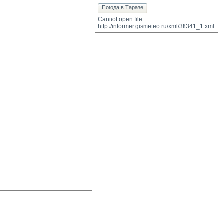
Погода в Таразе
Cannot open file 
http://informer.gismeteo.ru/xml/38341_1.xml