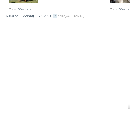
Тема:
Животные
Тема:
Животн
начало
... 
<-пред.
1
2
3
4
5
6
7
след.->
... 
конец