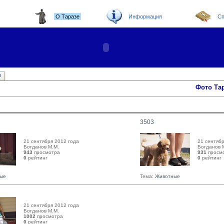
О Таразе
Информация
Сп
ы
Фото Та
3503
21 сентября 2012 года
21 сентябр
Богданов М.М. 
Богданов М
943
просмотра
931
просм
0
рейтинг 
0
рейтинг 
ые
Тема:
Животные
21 сентября 2012 года
Богданов М.М. 
1002
просмотра
0
рейтинг 