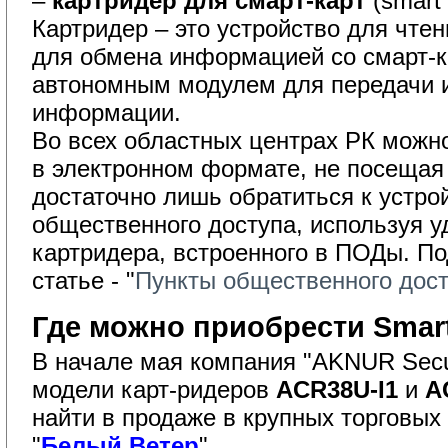
–
картридер для смарт-карт
(smart 
Картридер – это устройство для чтен
для обмена информацией со смарт-к
автономным модулем для передачи 
информации.
Во всех областных центрах РК можно
в электронном формате, не посещая 
достаточно лишь обратиться к устр
общественного доступа, используя 
картридера, встроенного в ПОДы. По
статье - "
Пункты общественного дос
Где можно приобрести Smart
В начале мая компания "AKNUR Secu
модели карт-ридеров
ACR38U-I1
и 
A
найти в продаже в крупных торговых 
"
Белый Ветер
".