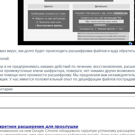
ал вирус, как долго будет происходить расшифровка файлов и куда обратит
огий:
тер и не предпринимать никаких действий по лечению, восстановлению, расш
ые промежуточные ключи шифратора, поверьте, нет никаких других возможн
при помощи него проивзести расшифровку. Мы предлагаем вам незамедлитель
укции. У нас имеется положительный опыт по дешифрации файлов пострадавш
нтарии 
екретное расширение для прослушки
нованного на нем Google Chrome обнаружили скрытую установку расшире