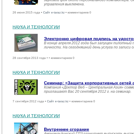
звуковой фон около персонального компьютера. О
управления выключена.
26 июня 2015 года •
Сайт e-taraz.kz
• комментариев 0
НАУКА И ТЕХНОЛОГИИ
Электронно цифровая подпись на удосто
В конце апреля 2012 года был запущен пилотный
личности. На сегодняшний день услуга по записи
28 сентября 2013 года •
• комментариев 0
НАУКА И ТЕХНОЛОГИИ
Семинар: «Защита корпоративных сетей о
Компания «Доктор Веб – Центральная Азия» сов
приглашают Вас 20 сентября 2012 г. на семинар.
7 сентября 2012 года •
Сайт e-taraz.kz
• комментариев 0
НАУКА И ТЕХНОЛОГИИ
Внутреннее сгорание
Амангельдинский ГПЗ планирует выпускать высок