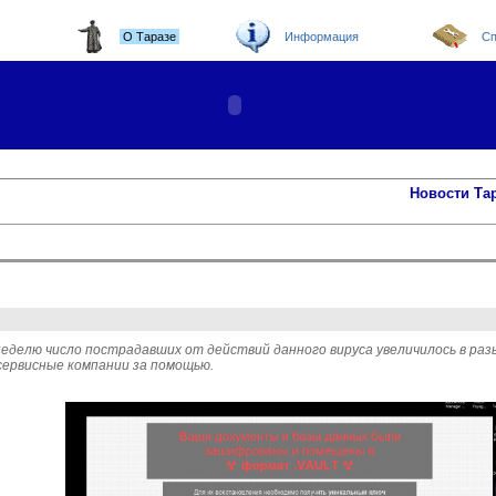
О Таразе
Информация
Сп
Новости Та
еделю число пострадавших от действий данного вируса увеличилось в раз
сервисные компании за помощью.