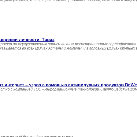
ни утверждают, что это расширение работает всегда, даже если в браузе
верении личности. Тараз
 проект по осуществлению записи личных регистрационных сертификатов
 оказывается во всех ЦОНах Астаны и Алматы, и в головных ЦОНах крупных
т интернет – угроз с помощью антивирусных продуктов Dr.We
местно с компанией ТОО «Информационные технологии», являющейся наши
ооктановый бензин для местного рынка