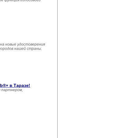
ре функция голосового
 на новые удостоверения
 городов нашей страны.
b®» в Таразе!
м партнером,