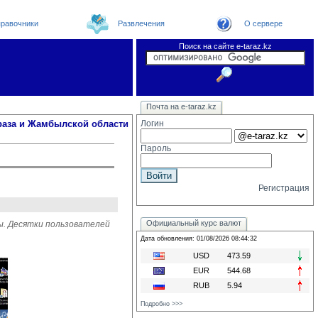
равочники
Развлечения
О сервере
Поиск на сайте e-taraz.kz
Новости
Новости e-taraz
Телефоный справочник
Видеоконференция
Почта на e-taraz.kz
Погода в Таразе
Замечания и предложения
Чат
Организации
Форум
Курсы валют
Web
раза и Жамбылской области
Логин
Пароль
Регистрация
Официальный курс валют
ы. Десятки пользователей
Дата обновления: 01/08/2026 08:44:32
USD
473.59
EUR
544.68
RUB
5.94
Подробно >>>