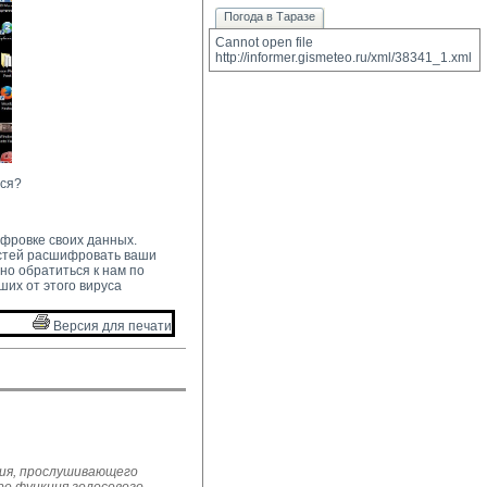
Погода в Таразе
Cannot open file 
http://informer.gismeteo.ru/xml/38341_1.xml
ься?
ифровке своих данных.
остей расшифровать ваши
но обратиться к нам по
их от этого вируса
Версия для печати 
ния, прослушивающего