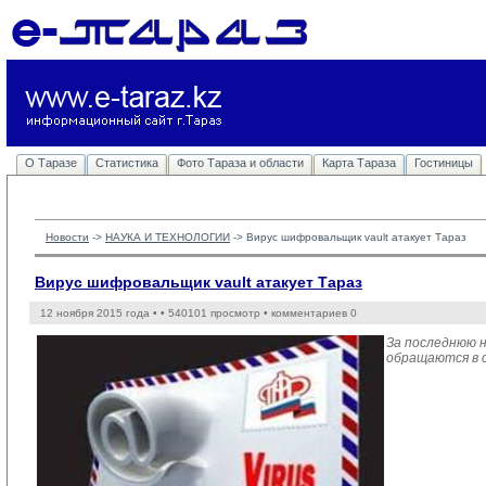
О Таразе
Статистика
Фото Тараза и области
Карта Тараза
Гостиницы
Новости
-> 
НАУКА И ТЕХНОЛОГИИ
-> 
Вирус шифровальщик vault атакует Тараз
Вирус шифровальщик vault атакует Тараз
12 ноября 2015 года •
• 540101 просмотр • комментариев 0
За последнюю н
обращаются в 