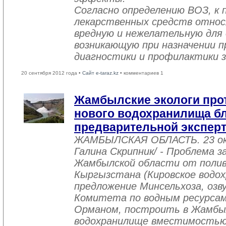
Согласно определению ВОЗ, к 
лекарственных средств относ
вредную и нежелательную для 
возникающую при назначении п
диагностики и профилактики з
20 сентября 2012 года •
Сайт e-taraz.kz
• комментариев 1
Жамбылские экологи про
нового водохранилища бли
предварительной экспер
ЖАМБЫЛСКАЯ ОБЛАСТЬ. 23 ок
Галина Скрипник/ - Проблема 
Жамбылской области от полив
Кыргызстана (Кировское водо
предложение Минсельхоза, озв
Комитета по водным ресурса
Орманом, построить в Жамбыл
водохранилище вместимостью 