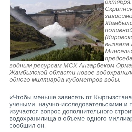
октября
Скрипник
зависим
Жамбылс
поливно
(Кировск
вызвала
Минсельх
председ
водным ресурсам МСХ Ангарбеком Орма
Жамбылской области новое водохрани
одного миллиарда кубометров воды.
«Чтобы меньше зависеть от Кыргызстана
учеными, научно-исследовательскими и 
изучается вопрос дополнительного строи
водохранилища в объеме одного миллиар
сообщил он.