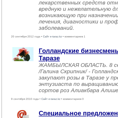
лекарственных средств отн
вредную и нежелательную дл
возникающую при назначени
лечения, диагностики и про
заболеваний.
20 сентября 2012 года •
Сайт e-taraz.kz
• комментариев 1
Голландские бизнесмены
Таразе
ЖАМБЫЛСКАЯ ОБЛАСТЬ. 8 с
/Галина Скрипник/ - Голланд
закупают розы в Таразе у п
энтузиаста по выращивани
сортов роз Алиакбара Алише
9 сентября 2010 года •
Сайт e-taraz.kz
• комментариев 0
Специальное предложен