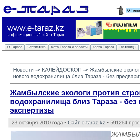
О Тара
О Таразе
Статистика
Фото Тараза и области
Карта Тараза
Гостиницы
Новости
-> 
КАЛЕЙДОСКОП
-> 
Жамбылские экологи
нового водохранилища близ Тараза - без предвар
Жамбылские экологи против стро
водохранилища близ Тараза - без
экспертизы
23 октября 2010 года •
Сайт e-taraz.kz
• 591264 про
ЖАМБЫЛ