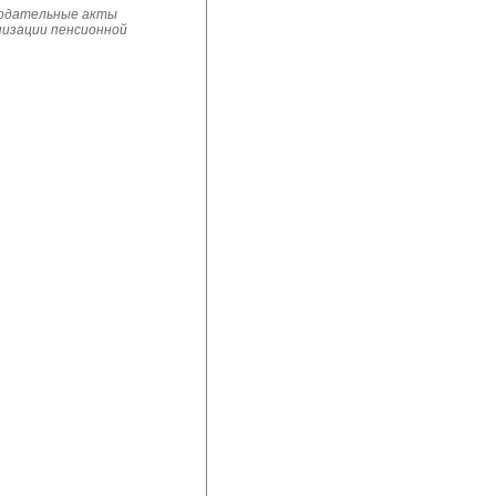
нодательные акты 
низации пенсионной