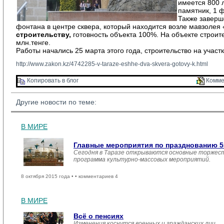
имеется 800 л
памятник, 1 
Также заверш
фонтана в центре сквера, который находится возле мавзолея
строительству,
готовность объекта 100%. На объекте строит
млн.тенге.
Работы начались 25 марта этого года, строительство на уча
http://www.zakon.kz/4742285-v-taraze-eshhe-dva-skvera-gotovy-k.html
Копировать в блог 
Комме
Другие новости по теме:
В МИРЕ
Главные мероприятия по празднованию 55
Сегодня в Таразе открываются основные торжеств
программа культурно-массовых мероприятий.
8 октября 2015 года •
• комментариев 4
В МИРЕ
Всё о пенсиях
Изменения коснутся военных и гражданских лиц