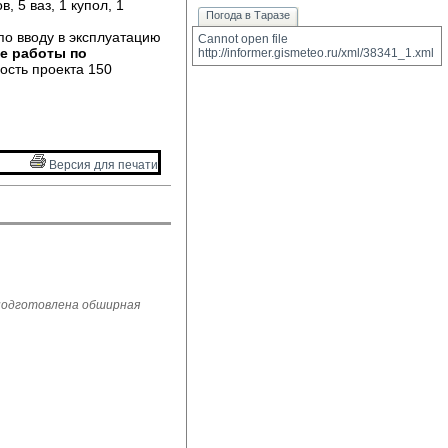
, 5 ваз, 1 купол, 1
Погода в Таразе
по вводу в эксплуатацию
Cannot open file 
се работы по
http://informer.gismeteo.ru/xml/38341_1.xml
сть проекта 150 
Версия для печати 
 подготовлена обширная