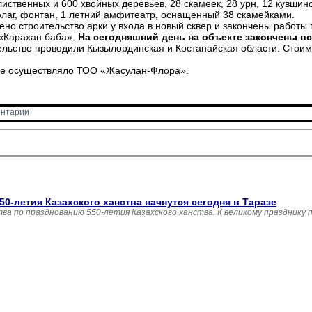
иственных и 600 хвойных деревьев, 28 скамеек, 28 урн, 12 кувшинов
флаг, фонтан, 1 летний амфитеатр, оснащенный 38 скамейками.
ено строительство арки у входа в новый сквер и закончены работы 
 «Карахан баба».
На сегодняшний день на объекте закончены в
ельство проводили Кызылординская и Костанайская области. Стоимо
стке осуществляло ТОО «Жасулан-Флора».
нтарии 
0-летия Казахского ханства начнутся сегодня в Таразе
а по празднованию 550-летия Казахского ханства. К великому празднику