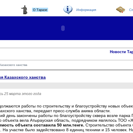
О Таразе
Информация
Сп
Новости Та
Казахского ханства
я Казахского ханства
сь 25 марта этого года
должаются работы по строительству и благоустройству новых объе
ахского ханства, передает пресс-служба акима области.
ий день закончены работы по благоустройству сквера возле парка 
о объекта вела Атырауская область, подрядчиком являлось ТОО 
имость объекта составила 50 млн.тенге.
Строительство объекта
. На участке было задействовано 8 единиц техники и 15 человек. Н