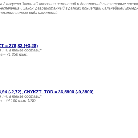
 2 августа Закон «О внесении изменений и дополнений в некоторые зако
беспечения». Закон, разработанный в рамках Концепции дальнейшей модер
несение целого ряда изменений.
 = 276,83 (+3,28)
 T+0 в тенге составил
 – 71 350 тыс. 
4 (-2,72), CNYKZT_TOD = 36,5900 (-0,3800)
 T+0 в тенге составил
в – 44 100 тыс. USD 