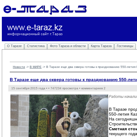
О Таразе
Статистика
Фото Тараза и области
Карта Тараза
Гостиницы
Новости
-> 
В МИРЕ
-> 
В Таразе еще два сквера готовы к празднованию 550-летия 
В Таразе еще два сквера готовы к празднованию 550-лети
15 сентября 2015 года •
• 747234 просмотра • комментариев 2
Работы начали
В Таразе про
550-летия Каз
На сегодняшн
Строительств
Сметная сто
текущего года