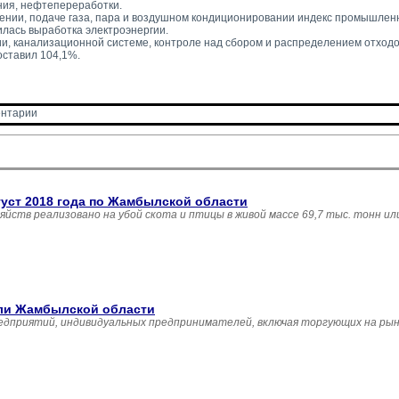
ния, нефтепереработки.
ении, подаче газа, пара и воздушном кондиционировании индекс промышленн
илась выработка электроэнергии.
и, канализационной системе, контроле над сбором и распределением отходо
оставил 104,1%.
нтарии 
густ 2018 года по Жамбылской области
зяйств реализовано на убой скота и птицы в живой массе 69,7 тыс. тонн и
вли Жамбылской области
едприятий, индивидуальных предпринимателей, включая торгующих на рын