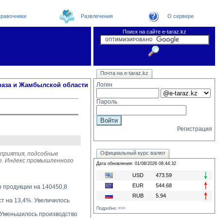
равочники
Развлечения
О сервере
Поиск на сайте e-taraz.kz
Новости
Новости e-taraz
Телефоный справочник
Видеоконференция
Почта на e-taraz.kz
Погода в Таразе
Замечания и предложения
Чат
Организации
Форум
Курсы валют
Web
раза и Жамбылской области
Логин
Пароль
Регистрация
Официальный курс валют
дприятия, подсобные
ге. Индекс промышленного
Дата обновления: 01/08/2026 08:44:32
USD
473.59
EUR
544.68
о продукции на 140450,8
RUB
5.94
 на 13,4%. Увеличилось 
Подробно >>>
Уменьшилось производство 