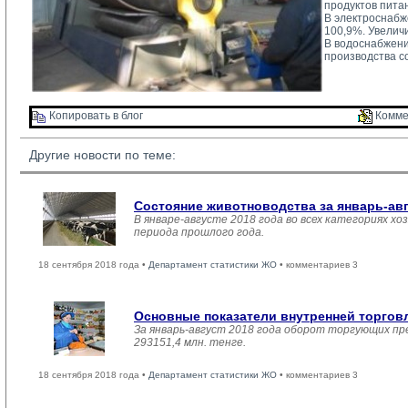
продуктов пита
В электроснабж
100,9%. Увелич
В водоснабжени
производства с
Копировать в блог 
Комме
Другие новости по теме:
Состояние животноводства за январь-ав
В январе-августе 2018 года во всех категориях хо
периода прошлого года.
18 сентября 2018 года •
Департамент статистики ЖО
• комментариев 3
Основные показатели внутренней торго
За январь-август 2018 года оборот торгующих пр
293151,4 млн. тенге.
18 сентября 2018 года •
Департамент статистики ЖО
• комментариев 3