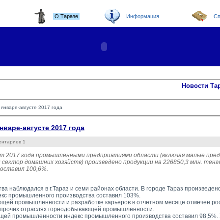
О Таразе
Информация
Сп
Новости Та
январе-августе 2017 года
варе-августе 2017 года
ентариев 1
уст 2017 года промышленными предприятиями области (включая малые пре
 сектор домашних хозяйств) произведено продукции на 226850,3 млн. тен
оставил 100,6%.
ва наблюдался в г.Тараз и семи районах области. В городе Тараз произведен
декс промышленного производства составил 103%.
щей промышленности и разработке карьеров в отчетном месяце отмечен рост
 прочих отраслях горнодобывающей промышленности.
ей промышленности индекс промышленного производства составил 98,5%. 