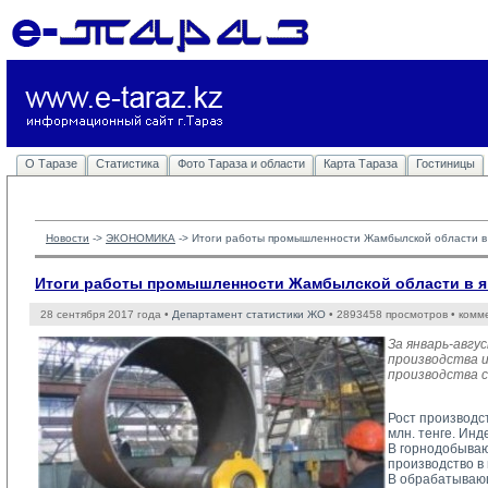
О Таразе
Статистика
Фото Тараза и области
Карта Тараза
Гостиницы
Новости
-> 
ЭКОНОМИКА
-> 
Итоги работы промышленности Жамбылской области в 
Итоги работы промышленности Жамбылской области в ян
28 сентября 2017 года •
Департамент статистики ЖО
• 2893458 просмотров • комм
За январь-авг
производства и
производства с
Рост производст
млн. тенге. Ин
В горнодобываю
производство в
В обрабатывающ