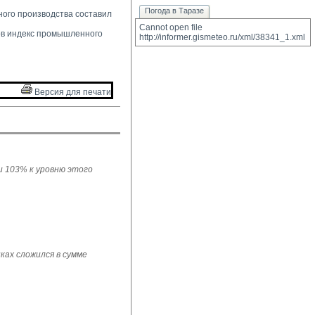
Погода в Таразе
ого производства составил 
Cannot open file 
в индекс промышленного 
http://informer.gismeteo.ru/xml/38341_1.xml
Версия для печати 
ли 103% к уровню этого
ках сложился в сумме