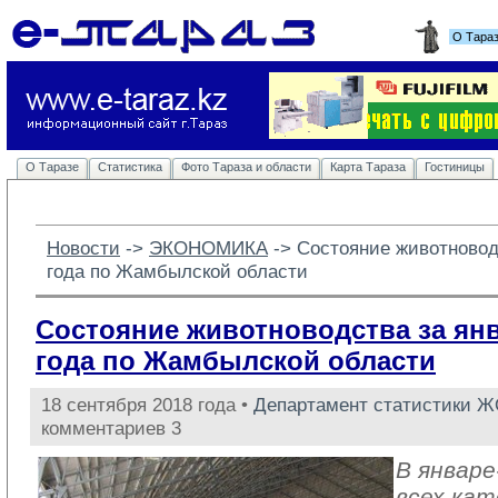
О Тара
О Таразе
Статистика
Фото Тараза и области
Карта Тараза
Гостиницы
Новости
-> 
ЭКОНОМИКА
-> 
Состояние животноводс
года по Жамбылской области
Состояние животноводства за янв
года по Жамбылской области
18 сентября 2018 года •
Департамент статистики 
комментариев 3
В январе
всех кат