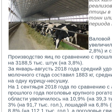
реализов
птицы в 
тонн или
периода 
Валовой 
увеличил
2,8%) и с
Производство яиц по сравнению с прошл
на 3188,5 тыс. штук (на 3,8%).
За январь-августь 2018 года средний удо
молочного стада составил 1883 кг, средн
на одну курицу-несушку.
На 1 сентяьря 2018 года по сравнению с
прошлого года поголовье крупного рогато
области увеличилось на 10,9% (на 39,3 тыс
3% (на 91,7 тыс. гол.), лошадей на 6,8% (н
8,8% (на 112,1 тыс. гол.), а поголовье с