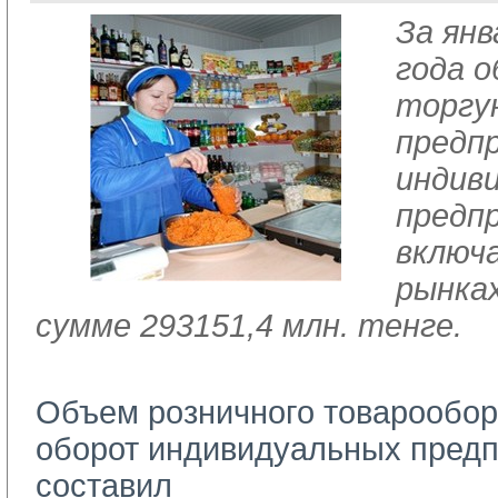
За янв
года 
торгу
предп
индив
предп
включ
рынках
сумме 293151,4 млн. тенге.
Объем розничного товарообор
оборот индивидуальных пред
составил