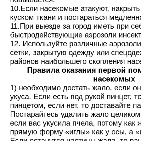
10.Если насекомые атакуют, накрыть 
куском ткани и постараться медленн
11.При выезде за город иметь при се
быстродействующие аэрозоли инсек
12. Используйте различные аэрозол
сетки, закрытую одежду или спецод
районов наибольшего скопления нас
Правила оказания первой по
насекомых
1) необходимо достать жало, если о
укуса. Если есть под рукой пинцет, 
пинцетом, если нет, то доставайте п
Постарайтесь удалить жало целиком
если вас укусила пчела, потому как 
прямую форму «иглы» как у осы, а «
Если останутся частицы жала, то ра