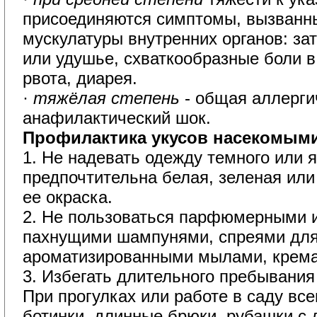
присоединяются симптомы, вызванн
мускулатуры внутренних органов: за
или удушье, схваткообразные боли в
рвота, диарея.
·
тяжёлая степень
- общая аллерг
анафилактический шок.
Профилактика укусов насекомыми
1. Не надевать одежду темного или я
предпочтительна белая, зеленая или
ее окраска.
2. Не пользоваться парфюмерными 
пахнущими шампунями, спреями для
ароматизированными мылами, крема
3. Избегать длительного пребывания 
При прогулках или работе в саду все
ботинки, длинные брюки, рубашки с