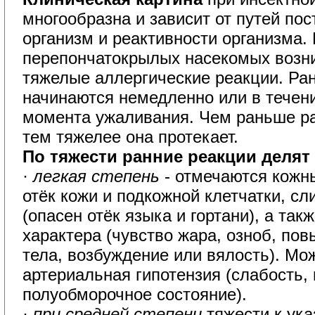
многообразна и зависит от путей по
организм и реактивности организма. 
перепончатокрылых насекомых возн
тяжелые аллергические реакции. Ра
начинаются немедленно или в течени
момента ужаливания. Чем раньше ра
тем тяжелее она протекает.
По тяжести ранние реакции делят 
·
легкая степень
- отмечаются кожн
отёк кожи и подкожной клетчатки, сл
(опасен отёк языка и гортани), а та
характера (чувство жара, озноб, по
тела, возбуждение или вялость). Мо
артериальная гипотензия (слабость,
полуобморочное состояние).
· 
при средней степени
тяжести к ук