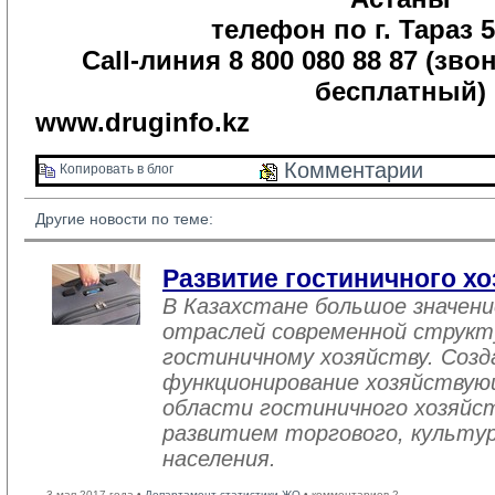
телефон по г. Тараз 5
Call-линия 8 800 080 88 87 (зво
бесплатный)
www.druginfo.kz
Комментарии 
Копировать в блог 
Другие новости по теме:
Развитие гостиничного хо
В Казахстане большое значен
отраслей современной структ
гостиничному хозяйству. Созд
функционирование хозяйствую
области гостиничного хозяйст
развитием торгового, культу
населения.
3 мая 2017 года •
Департамент статистики ЖО
• комментариев 2