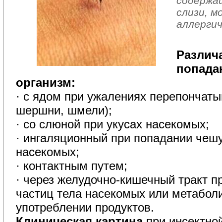
содержащ
слизи, м
аллергич
Различ
попада
организм:
· с ядом при ужалениях перепончаты
шершни, шмели);
· со слюной при укусах насекомых;
· ингаляционный при попадании чешу
насекомых;
· контактным путем;
· через желудочно-кишечный тракт п
частиц тела насекомых или метаболи
употреблении продуктов.
Клиническая картина
при инсектной