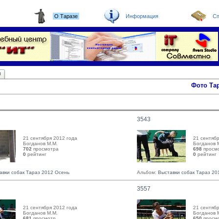
О Таразе
Информация
Сп
ы
Фото Та
3543
21 сентября 2012 года
21 сентябр
Богданов М.М. 
Богданов М
702
просмотра
698
просм
0
рейтинг 
0
рейтинг 
авки собак Тараз 2012 Осень
Альбом:
Выставки собак Тараз 20
3557
21 сентября 2012 года
21 сентябр
Богданов М.М. 
Богданов М
681
просмотр
650
просм