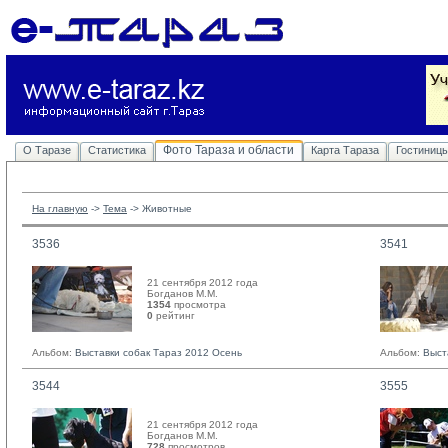
Фото Тараза и области
О Таразе
Статистика
Карта Тараза
Гостиниц
На главную
-> 
Тема
-> 
Животные
3536
3541
21 сентября 2012 года
Богданов М.М. 
1354
просмотра
0
рейтинг 
Альбом:
Выставки собак Тараз 2012 Осень
Альбом:
Выст
3544
3555
21 сентября 2012 года
Богданов М.М. 
728
просмотров