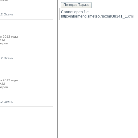
Погода в Таразе
Cannot open file 
12 Осень
http://informer.gismeteo.ru/xml/38341_1.xml
я 2012 года
.М. 
отров
12 Осень
я 2012 года
.М. 
отров
12 Осень