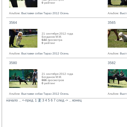
0
рейтинг 
Альбом:
Выставки собак Тараз 2012 Осень
Альбом:
Выст
3564
3565
21 сентября 2012 года
Богданов М.М. 
644
просмотра
0
рейтинг 
Альбом:
Выставки собак Тараз 2012 Осень
Альбом:
Выст
3580
3582
21 сентября 2012 года
Богданов М.М. 
666
просмотров
0
рейтинг 
Альбом:
Выставки собак Тараз 2012 Осень
Альбом:
Выст
начало
... 
<-пред.
1
2
3
4
5
6
7
след.->
... 
конец