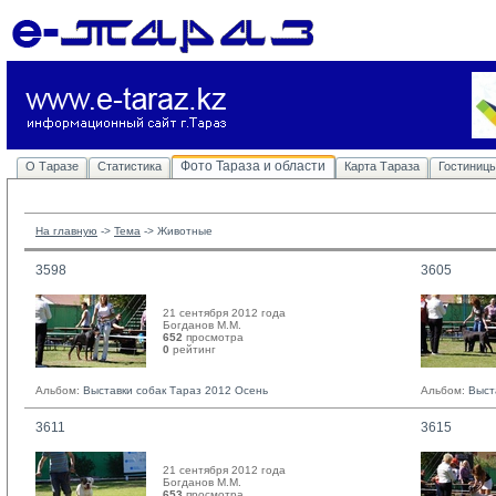
Фото Тараза и области
О Таразе
Статистика
Карта Тараза
Гостиниц
На главную
-> 
Тема
-> 
Животные
3598
3605
21 сентября 2012 года
Богданов М.М. 
652
просмотра
0
рейтинг 
Альбом:
Выставки собак Тараз 2012 Осень
Альбом:
Выст
3611
3615
21 сентября 2012 года
Богданов М.М. 
653
просмотра