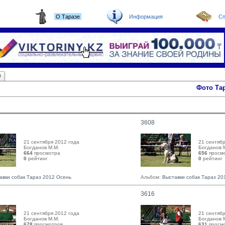
О Таразе
Информация
Сп
ы
Фото Та
3608
21 сентября 2012 года
21 сентябр
Богданов М.М. 
Богданов М
664
просмотра
656
просм
0
рейтинг 
0
рейтинг 
авки собак Тараз 2012 Осень
Альбом:
Выставки собак Тараз 20
3616
21 сентября 2012 года
21 сентябр
Богданов М.М. 
Богданов М
678
просмотров
631
просм