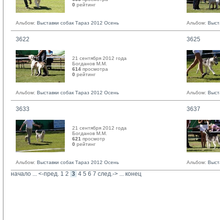
0
рейтинг 
Альбом:
Выставки собак Тараз 2012 Осень
Альбом:
Выст
3622
3625
21 сентября 2012 года
Богданов М.М. 
614
просмотра
0
рейтинг 
Альбом:
Выставки собак Тараз 2012 Осень
Альбом:
Выст
3633
3637
21 сентября 2012 года
Богданов М.М. 
621
просмотр
0
рейтинг 
Альбом:
Выставки собак Тараз 2012 Осень
Альбом:
Выст
начало
... 
<-пред.
1
2
3
4
5
6
7
след.->
... 
конец