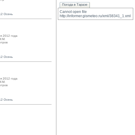
Погода в Таразе
Cannot open file 
12 Осень
http://informer.gismeteo.ru/xml/38341_1.xml
я 2012 года
.М. 
отров
12 Осень
я 2012 года
.М. 
отров
12 Осень