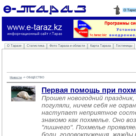
О Тара
О Таразе
Статистика
Фото Тараза и области
Карта Тараза
Гостиницы
Новости
-> 
ОБЩЕСТВО
Первая помощь при похм
Прошел новогодний праздник,
погуляли, ничем себя не огра
наступает неприятное состо
знакомо как похмелье. Оно во
"лишнего". Похмелье проявляе
боли, головокружения, жажды 