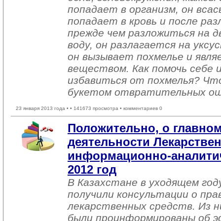
попадает в организм, он вса
попадает в кровь и после раз
прежде чем разложиться на д
воду, он разлагается на уксу
он вызывает похмелье и явл
веществом. Как помочь себе 
избавиться от похмелья? Чт
букетом отвратительных о
23 января 2013 года •
• 141673 просмотра • комментариев 0
Положительно, о главном
деятельности Лекарстве
информационно-аналитич
2012 год
В Казахстане в уходящем году
получили консультации о пра
лекарственных средств. Из ни
были проинформированы об 