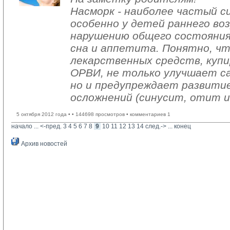
Насморк - наиболее частый с
особенно у детей раннего во
нарушению общего состояния
сна и аппетита. Понятно, ч
лекарственных средств, куп
ОРВИ, не только улучшает с
но и предупреждает развити
осложнений (синусит, отит и 
5 октября 2012 года •
• 144698 просмотров • комментариев 1
начало
... 
<-пред.
3
4
5
6
7
8
9
10
11
12
13
14
след.->
... 
конец
Архив новостей