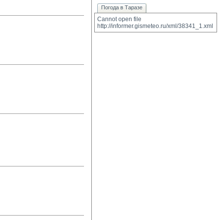
Погода в Таразе
Cannot open file 
http://informer.gismeteo.ru/xml/38341_1.xml