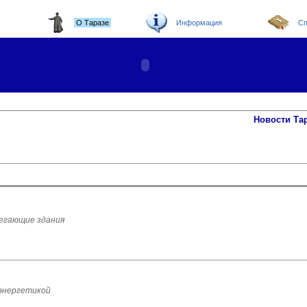
О Таразе
Информация
Сп
Новости Та
егающие здания
 энергетикой