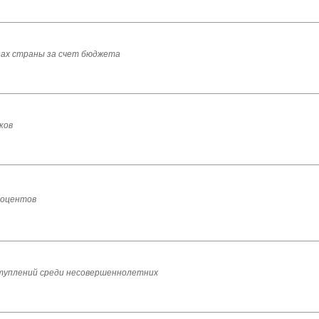
узах страны за счет бюджета
ков
роцентов
ступлений среди несовершеннолетних