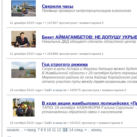
Сверили часы
Премьер проверил индустриализацию в регионах
11 декабря 2010 года •
• 147407 просмотров • комментариев 0
Бекет АЙМАГАМБЕТОВ: НЕ ДОПУЩУ УКРЫ
Начальник ДВД обещает сделать областной центр
11 декабря 2010 года •
• 181886 просмотров • комментариев 1
Год строгого режима
Скоро в аулы Аспара и Жаугаш батыра можно будет
В Жамбылской области с 29 октября будет перекр
Меркенского района до села Кайнар Кордайского ра
отчего участок пути между двумя названными села
19 октября 2010 года •
Сайт e-taraz.kz
• 165075 просмотров • комментариев 0
В ходе акции жамбылских полицейских «Пр
ТАРАЗ. 18 октября. КАЗИНФОРМ /Галина Скрипник/ 
установлении обратной связи с населением.
19 октября 2010 года •
Сайт e-taraz.kz
• 161521 просмотр • комментариев 0
начало
... 
<-пред.
7
8
9
10
11
12
13
14
след.->
... 
конец