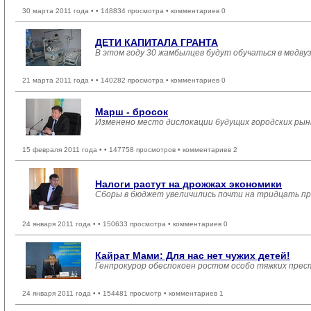
30 марта 2011 года •
• 148834 просмотра • комментариев 0
ДЕТИ КАПИТАЛА ГРАНТА
В этом году 30 жамбылцев будут обучаться в медв
21 марта 2011 года •
• 140282 просмотра • комментариев 0
Марш ­- бросок
Изменено место дислокации будущих городских рын
15 февраля 2011 года •
• 147758 просмотров • комментариев 2
Налоги растут на дрожжах экономики
Сборы в бюджет увеличились почти на тридцать п
24 января 2011 года •
• 150633 просмотра • комментариев 0
Кайрат Мами: Для нас нет чужих детей!
Генпрокурор обеспокоен ростом особо тяжких пре
24 января 2011 года •
• 154481 просмотр • комментариев 1