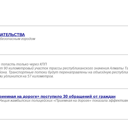
ВАТЕЛЬСТВА
 безопасным городом
 попасть только через КПП
ыт 90 километровый участок трассы республиканского значения Алматы Т
йона. Транспортные потоки будут перенаправлены на объездную республик
ми удлинится на 57 километров.
иемная на дороге» поступило 30 обращений от граждан
- Акция жамбылских полицейских «Приемная на дороге» показала эффектив