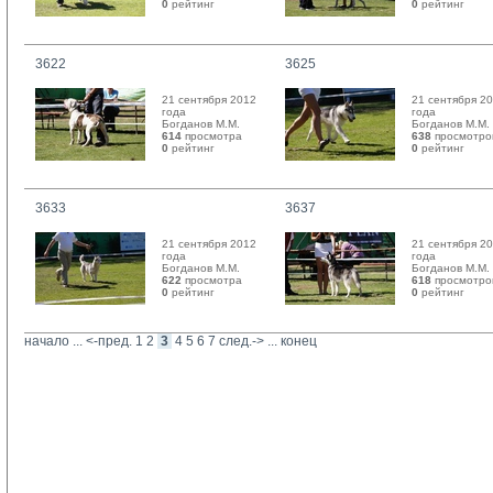
0
рейтинг 
0
рейтинг 
3622
3625
21 сентября 2012
21 сентября 2
года
года
Богданов М.М. 
Богданов М.М. 
614
просмотра
638
просмотро
0
рейтинг 
0
рейтинг 
3633
3637
21 сентября 2012
21 сентября 2
года
года
Богданов М.М. 
Богданов М.М. 
622
просмотра
618
просмотро
0
рейтинг 
0
рейтинг 
начало
... 
<-пред.
1
2
3
4
5
6
7
след.->
... 
конец