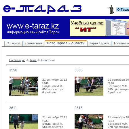
О Тара
Фото Тараза и области
О Таразе
Статистика
Карта Тараза
Гостиниц
На главную
-> 
Тема
-> 
Животные
3598
3605
21 сентября 2012
21 сентября 2
года
года
Богданов М.М. 
Богданов М.М. 
653
просмотра
665
просмотро
0
рейтинг 
0
рейтинг 
3611
3615
21 сентября 2012
21 сентября 2
года
года
Богданов М.М. 
Богданов М.М. 
654
просмотра
678
просмотро