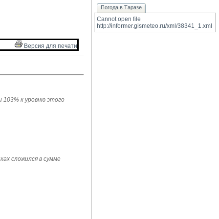
Погода в Таразе
Cannot open file 
http://informer.gismeteo.ru/xml/38341_1.xml
Версия для печати 
ли 103% к уровню этого
ках сложился в сумме