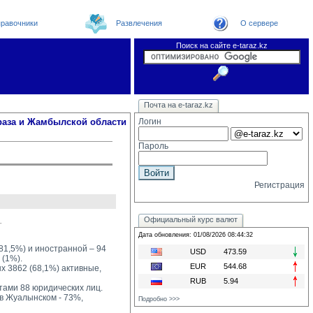
равочники
Развлечения
О сервере
Поиск на сайте e-taraz.kz
Новости
Новости e-taraz
Телефоный справочник
Видеоконференция
Почта на e-taraz.kz
Погода в Таразе
Замечания и предложения
Чат
Организации
Форум
Курсы валют
Web
раза и Жамбылской области
Логин
Пароль
Регистрация
Официальный курс валют
.
Дата обновления: 01/08/2026 08:44:32
81,5%) и иностранной – 94 
USD
473.59
 (1%).
EUR
544.68
 3862 (68,1%) активные, 
RUB
5.94
тами 88 юридических лиц.
 Жуалынском - 73%, 
Подробно >>>