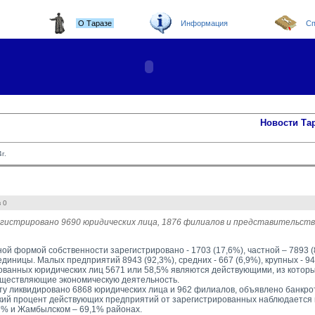
О Таразе
Информация
Сп
Новости Та
г.
 0
гистрировано 9690 юридических лица, 1876 филиалов и представительств
ой формой собственности зарегистрировано - 1703 (17,6%), частной – 7893 (
диницы. Малых предприятий 8943 (92,3%), средних - 667 (6,9%), крупных - 94
ованных юридических лиц 5671 или 58,5% являются действующими, из которых
существляющие экономическую деятельность.
ту ликвидировано 6868 юридических лица и 962 филиалов, объявлено банкро
ий процент действующих предприятий от зарегистрированных наблюдается в
,7% и Жамбылском – 69,1% районах.