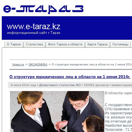
О Таразе
Статистика
Фото Тараза и области
Карта Тараза
Гостиницы
Новости
-> 
ЭКОНОМИКА
-> 
О структуре юридических лиц в области на 1 июня 2014
О структуре юридических лиц в области на 1 июня 2014г.
9 июня 2014 года •
Департамент статистики ЖО
• 150391 просмотр • комментариев
В области заре
С государственн
(1%) правовые е
Из зарегистрир
т.е. реально о
На отчетную да
Наиболее высок
Таласском - 71