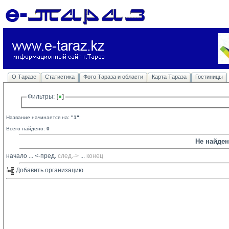
О Таразе
Статистика
Фото Тараза и области
Карта Тараза
Гостиницы
Фильтры: 
Название начинается на:
"1"
;
Всего найдено:
0
Не найде
начало
... 
<-пред.
след.->
... 
конец
Добавить организацию 