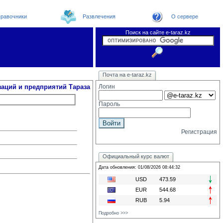
равочники
Развлечения
О сервере
Поиск на сайте e-taraz.kz
Организации
Новости
Телефоный справочник
Видеоконференция
Новости e-taraz
Почта на e-taraz.kz
Погода в Таразе
Замечания и предложения
Чат
Форум
Курсы валют
We
заций и предприятий Тараза
Логин
Пароль
Регистрация
Официальный курс валют
Дата обновления: 01/08/2026 08:44:32
USD
473.59
EUR
544.68
RUB
5.94
Подробно >>>