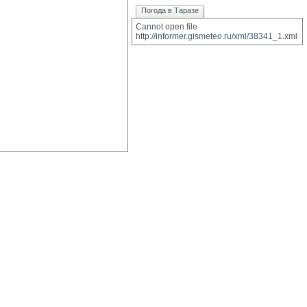
Погода в Таразе
Cannot open file 
http://informer.gismeteo.ru/xml/38341_1.xml