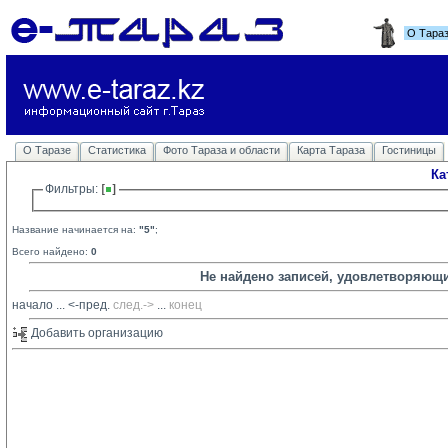
О Тара
О Таразе
Статистика
Фото Тараза и области
Карта Тараза
Гостиницы
Ка
Фильтры: 
Название начинается на:
"5"
;
Всего найдено:
0
Не найдено записей, удовлетворяющ
начало
... 
<-пред.
след.->
... 
конец
Добавить организацию 