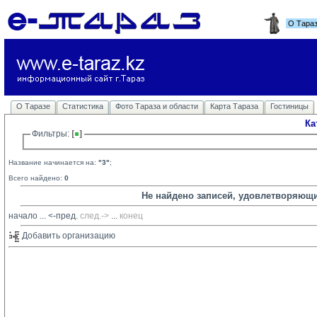
О Тара
О Таразе
Статистика
Фото Тараза и области
Карта Тараза
Гостиницы
Ка
Фильтры: 
Название начинается на:
"3"
;
Всего найдено:
0
Не найдено записей, удовлетворяющ
начало
... 
<-пред.
след.->
... 
конец
Добавить организацию 