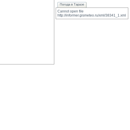
Погода в Таразе
Cannot open file 
http://informer.gismeteo.ru/xml/38341_1.xml