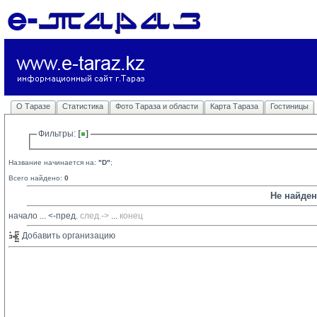
О Таразе
Статистика
Фото Тараза и области
Карта Тараза
Гостиницы
Фильтры: 
Название начинается на:
"D"
;
Всего найдено:
0
Не найде
начало
... 
<-пред.
след.->
... 
конец
Добавить организацию 