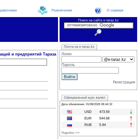
равочники
Развлечения
О сервере
Поиск на сайте e-taraz.kz
Организации
Новости
Телефоный справочник
Видеоконференция
Новости e-taraz
Почта на e-taraz.kz
Погода в Таразе
Замечания и предложения
Чат
Форум
Курсы валют
We
заций и предприятий Тараза
Логин
Пароль
Регистрация
Официальный курс валют
Дата обновления: 01/08/2026 08:44:32
USD
473.59
EUR
544.68
RUB
5.94
Подробно >>>