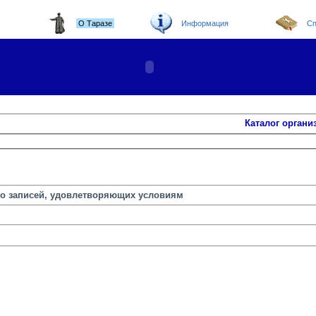
О Таразе
Информация
Сп
Каталог органи
но записей, удовлетворяющих условиям