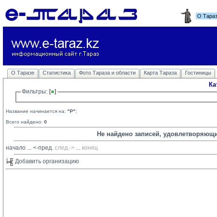
О Тара
О Таразе
Статистика
Фото Тараза и области
Карта Тараза
Гостиницы
Ка
Фильтры: 
Название начинается на:
"P"
;
Всего найдено:
0
Не найдено записей, удовлетворяющ
начало
... 
<-пред.
след.->
... 
конец
Добавить организацию 