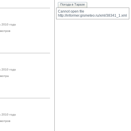
Погода в Таразе
Cannot open file 
http://informer.gismeteo.ru/xml/38341_1.xml
а 2010 года
мотров
а 2010 года
мотра
а 2010 года
мотров