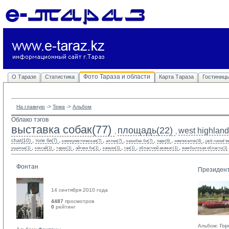
Фото Тараза и области
О Таразе
Статистика
Карта Тараза
Гостиниц
На главную
-> 
Тема
-> 
Альбом
Облако тэгов
выставка собак(77)
площадь(22)
west highland 
,
,
,
,
,
,
,
,
,
chat(10)
толе би(7)
коммунистическая(7)
аллея(7)
казыбек би(7)
парк(6)
химпоселок(4)
jack russel te
,
,
,
,
,
,
,
ущелье(1)
коксай(1)
тараз(1)
айтеке би(1)
каньон(1)
гаи(1)
областной акимат(1)
жамбылская область(1)
Фонтан
Президент
14 сентября 2010 года
4487
просмотров
0
рейтинг 
Альбом:
Гор