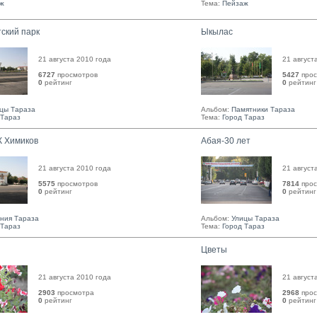
ж
Тема:
Пейзаж
ский парк
Ыкылас
21 августа 2010 года
21 август
6727
просмотров
5427
прос
0
рейтинг 
0
рейтинг 
цы Тараза
Альбом:
Памятники Тараза
 Тараз
Тема:
Город Тараз
 Химиков
Абая-30 лет
21 августа 2010 года
21 август
5575
просмотров
7814
прос
0
рейтинг 
0
рейтинг 
ния Тараза
Альбом:
Улицы Тараза
 Тараз
Тема:
Город Тараз
Цветы
21 августа 2010 года
21 август
2903
просмотра
2968
прос
0
рейтинг 
0
рейтинг 