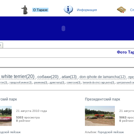
О Таразе
Информация
Сп
ы
Фото Та
white terrier(20)
собаки(20)
абая(13)
,
,
,
don qihote de lamancha(12)
,
пре
,
,
,
,
,
,
rrier(3)
городской акимат(3)
рахимова(3)
драмтеатр(3)
советская(3)
leonardo da vinci rags puma(3)
центральный га
ский парк
Президентский парк
21 августа 2010 года
21 август
5303
просмотра
5063
прос
0
рейтинг 
0
рейтинг 
одской пейзаж
Альбом:
Городской пейзаж