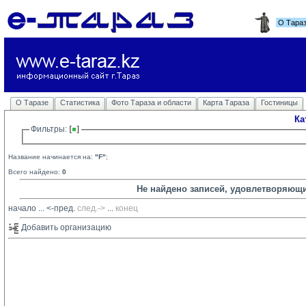
О Тара
О Таразе
Статистика
Фото Тараза и области
Карта Тараза
Гостиницы
Ка
Фильтры: 
Название начинается на:
"F"
;
Всего найдено:
0
Не найдено записей, удовлетворяющ
начало
... 
<-пред.
след.->
... 
конец
Добавить организацию 