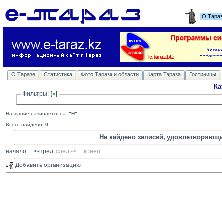
О Тара
О Таразе
Статистика
Фото Тараза и области
Карта Тараза
Гостиницы
Ка
Фильтры: 
Название начинается на:
"H"
;
Всего найдено:
0
Не найдено записей, удовлетворяющ
начало
... 
<-пред.
след.->
... 
конец
Добавить организацию 