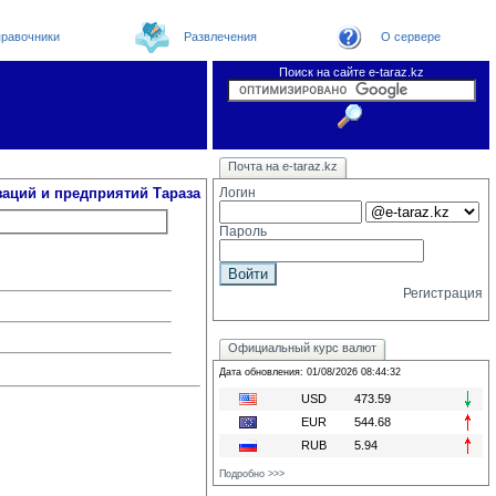
равочники
Развлечения
О сервере
Поиск на сайте e-taraz.kz
Организации
Новости
Телефоный справочник
Видеоконференция
Новости e-taraz
Почта на e-taraz.kz
Погода в Таразе
Замечания и предложения
Чат
Форум
Курсы валют
We
заций и предприятий Тараза
Логин
Пароль
Регистрация
Официальный курс валют
Дата обновления: 01/08/2026 08:44:32
USD
473.59
EUR
544.68
RUB
5.94
Подробно >>>