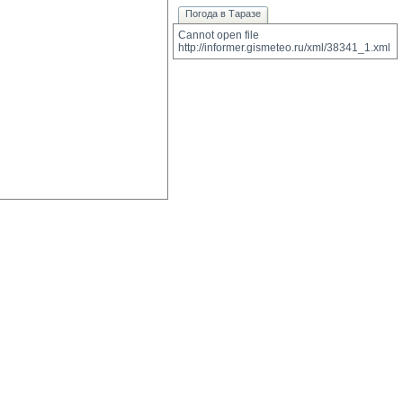
Погода в Таразе
Cannot open file 
http://informer.gismeteo.ru/xml/38341_1.xml