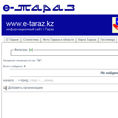
О Таразе
Статистика
Фото Тараза и области
Карта Тараза
Гостиницы
Фильтры: 
Название начинается на:
"O"
;
Всего найдено:
0
Не найде
начало
... 
<-пред.
след.->
... 
конец
Добавить организацию 