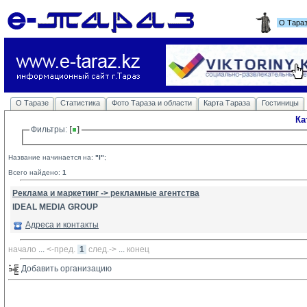
О Тара
О Таразе
Статистика
Фото Тараза и области
Карта Тараза
Гостиницы
Ка
Фильтры: 
Название начинается на:
"I"
;
Всего найдено:
1
Реклама и маркетинг -> рекламные агентства
IDEAL MEDIA GROUP
Адреса и контакты
начало
... 
<-пред.
1
след.->
... 
конец
Добавить организацию 